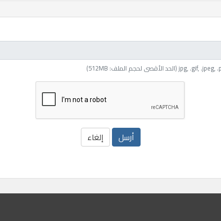
أرسل
إلغاء