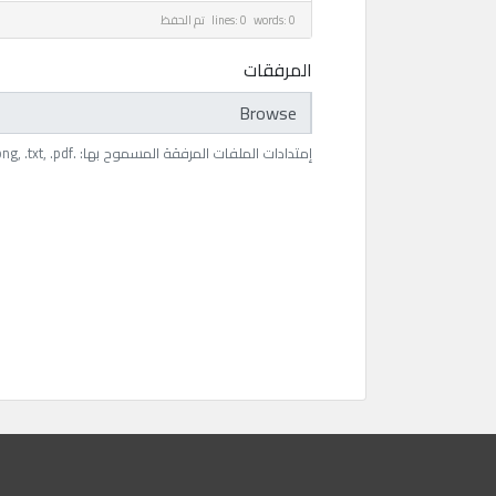
lines: 0 words: 0
تم الحفظ
المرفقات
اختر ملف
إمتدادات الملفات المرفقة المسموح بها: .jpg, .gif, .jpeg, .png, .txt, .pdf (الحد الأقصى لحجم الملف: 512MB)