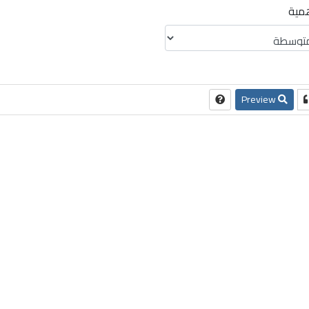
همية
Preview