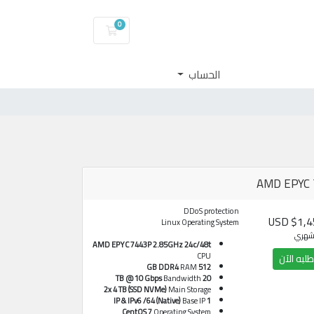
0
عربة التسوق
الحساب
AMD EPYC 
DDoS protection
$1,450
Linux Operating System
هري
AMD EPYC 7443P 2.85GHz 24c/48t
CPU
لبه الآن
RAM
512 GB DDR4
Bandwidth
20 TB @ 10 Gbps
2x 4 TB (SSD NVMe)
Main Storage
Base IP
1 IP & IPv6 /64 (Native)
CentOS 7
Operating System