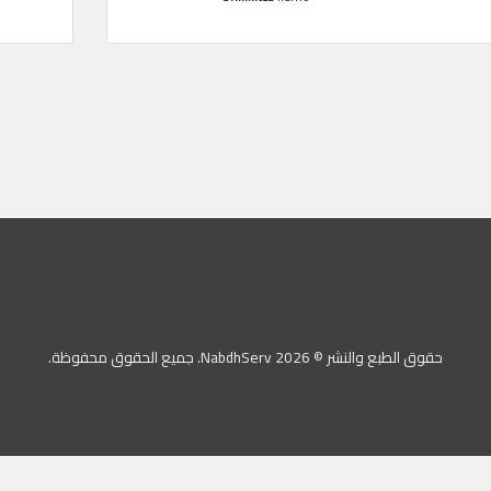
حقوق الطبع والنشر © 2026 NabdhServ. جميع الحقوق محفوظة.