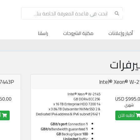
أخبار وإعلانات
مكتبة الشروحات
راسلنا
يرفرات
7443P
Intel® Xeon® W-2
Intel® Xeon® W-2145
.00 USD
$995.00 
256 GB DDR4 ECC
14 x 16 TB Enterprise HDD 7200
شهري
ش
& 2 x 3.84 TB Datacenter NVMe SSD
1 Dedicated IPv4 address & IPv6 subnet (/64)
أطلبه الآن
أط
Connection
1 GBit/s port
Bandwidth guaranteed
1 GBit/s
Backup Space
100 GB
Unlimited
Traffic